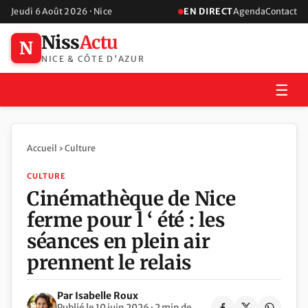
Jeudi 6 Août 2026 · Nice
EN DIRECT
Agenda
Contact
Niss
Actu
N
NICE & CÔTE D'AZUR
☰
Accueil
›
Culture
CULTURE
Cinémathèque de Nice
ferme pour l ‘ été : les
séances en plein air
prennent le relais
Par Isabelle Roux
Publié le 10 juin 2026 · 2 min de