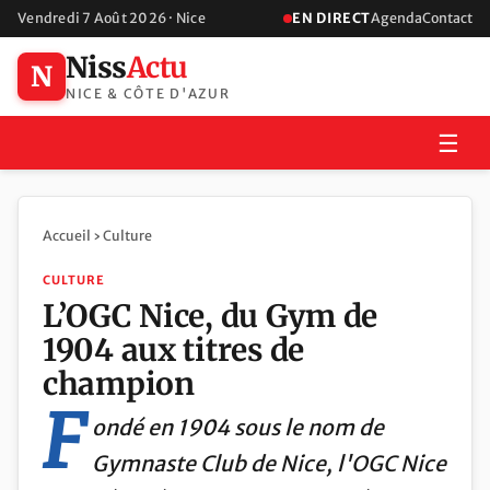
Vendredi 7 Août 2026 · Nice
EN DIRECT
Agenda
Contact
Niss
Actu
N
NICE & CÔTE D'AZUR
☰
Accueil
›
Culture
CULTURE
L’OGC Nice, du Gym de
1904 aux titres de
champion
F
ondé en 1904 sous le nom de
Gymnaste Club de Nice, l'OGC Nice