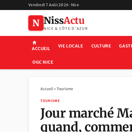
Vendredi 7 Août 2026 · Nice
Niss
Actu
N
NICE & CÔTE D'AZUR
VIE LOCALE
CULTURE
GAST
ACCUEIL
OGC NICE
Accueil
›
Tourisme
TOURISME
Jour marché Ma
quand, commen