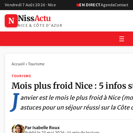
Vendredi 7 Août 2026 · Nice
EN DIRECT
Agenda
Contact
Niss
Actu
N
NICE & CÔTE D'AZUR
☰
Accueil
›
Tourisme
TOURISME
Mois plus froid Nice : 5 infos 
J
anvier est le mois le plus froid à Nice (m
astuces pour un séjour réussi sur la Côte 
Par Isabelle Roux
Publié le 23 mai 2026 · 14 min de lecture