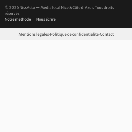
© 2026 NissActu — Média local Nice & Côte d'Azur. Tous droits
réservés.
Notre méthode
Nous écrire
Mentions legales
·
Politique de confidentialite
·
Contact