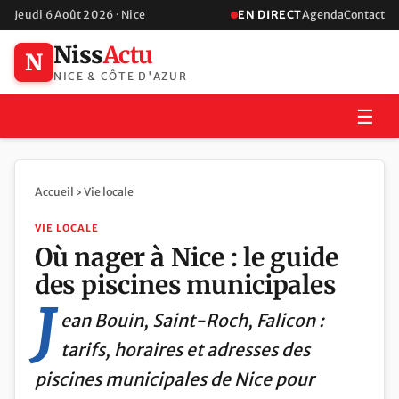
Jeudi 6 Août 2026 · Nice
EN DIRECT
Agenda
Contact
Niss
Actu
N
NICE & CÔTE D'AZUR
☰
Accueil
›
Vie locale
VIE LOCALE
Où nager à Nice : le guide
des piscines municipales
J
ean Bouin, Saint-Roch, Falicon :
tarifs, horaires et adresses des
piscines municipales de Nice pour