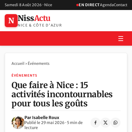
Samedi 8 Août 2026 · Nice
EN DIRECT
Agenda
Contact
Niss
Actu
N
NICE & CÔTE D'AZUR
☰
Accueil
›
Événements
ÉVÉNEMENTS
Que faire à Nice : 15
activités incontournables
pour tous les goûts
Par Isabelle Roux
Publié le 29 mai 2026 · 5 min de
lecture