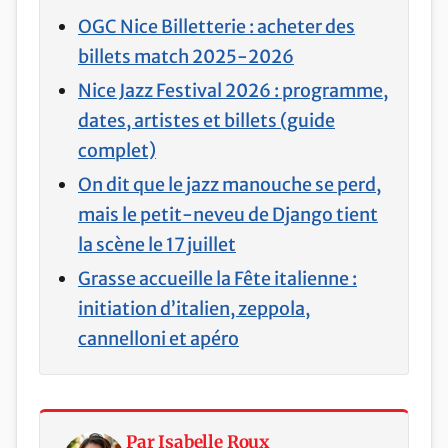
OGC Nice Billetterie : acheter des
billets match 2025-2026
Nice Jazz Festival 2026 : programme,
dates, artistes et billets (guide
complet)
On dit que le jazz manouche se perd,
mais le petit-neveu de Django tient
la scène le 17 juillet
Grasse accueille la Fête italienne :
initiation d’italien, zeppola,
cannelloni et apéro
Par Isabelle Roux