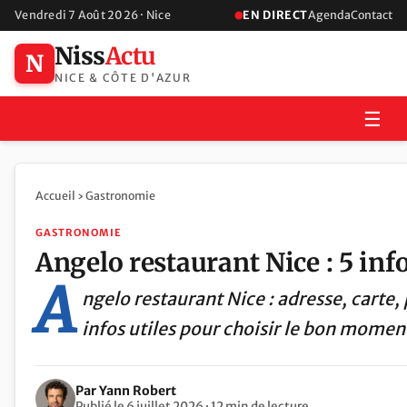
Vendredi 7 Août 2026 · Nice
EN DIRECT
Agenda
Contact
Niss
Actu
N
NICE & CÔTE D'AZUR
☰
Accueil
›
Gastronomie
GASTRONOMIE
Angelo restaurant Nice : 5 inf
A
ngelo restaurant Nice : adresse, carte, 
infos utiles pour choisir le bon moment
Par Yann Robert
Publié le 6 juillet 2026 · 12 min de lecture