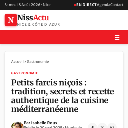
Samedi 8 Août 2026 · Nice
EN DIRECT
Agenda
Contact
Niss
Actu
N
NICE & CÔTE D'AZUR
☰
Accueil
›
Gastronomie
GASTRONOMIE
Petits farcis niçois :
tradition, secrets et recette
authentique de la cuisine
méditerranéenne
Par Isabelle Roux
Publié le 29 mai 2025 · 16 min de