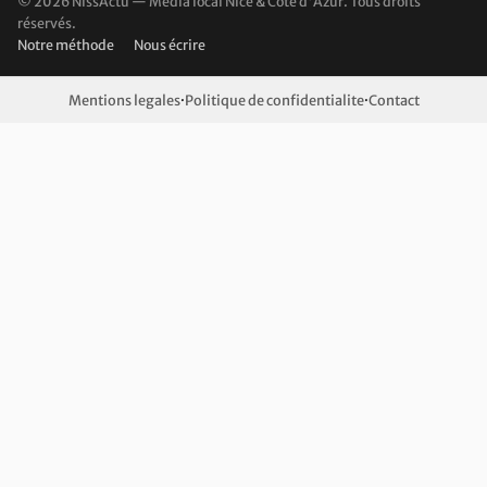
© 2026 NissActu — Média local Nice & Côte d'Azur. Tous droits
réservés.
Notre méthode
Nous écrire
Mentions legales
·
Politique de confidentialite
·
Contact