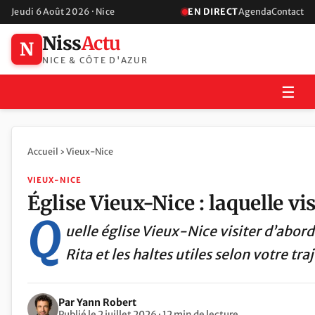
Jeudi 6 Août 2026 · Nice
EN DIRECT
Agenda
Contact
Niss
Actu
N
NICE & CÔTE D'AZUR
☰
Accueil
›
Vieux-Nice
VIEUX-NICE
Église Vieux-Nice : laquelle vis
Q
uelle église Vieux-Nice visiter d’abor
Rita et les haltes utiles selon votre tra
Par Yann Robert
Publié le 2 juillet 2026 · 12 min de lecture