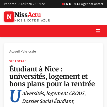
Vendredi 7 Août 2026 · Nice
EN DIRECT
Agenda
Contact
Niss
Actu
N
NICE & CÔTE D'AZUR
☰
Accueil
›
Vie locale
VIE LOCALE
Étudiant à Nice :
universités, logement et
bons plans pour la rentrée
U
niversités, logement CROUS,
Dossier Social Étudiant,