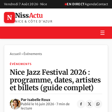
Vendredi 7 Août 2026 · Nice
EN DIRECT
Agenda
Contact
Niss
Actu
N
NICE & CÔTE D'AZUR
☰
Accueil
›
Événements
ÉVÉNEMENTS
Nice Jazz Festival 2026 :
programme, dates, artistes
et billets (guide complet)
Par Isabelle Roux
Publié le 16 juin 2026 · 7 min de
lecture