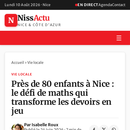
Lundi 10 Août 2026 · Nice
EN DIRECT
Agenda
Contact
Niss
Actu
N
NICE & CÔTE D'AZUR
☰
Accueil
›
Vie locale
VIE LOCALE
Près de 80 enfants à Nice :
le défi de maths qui
transforme les devoirs en
jeu
Par Isabelle Roux
Publié le 24 juin 2026 · 7 min de