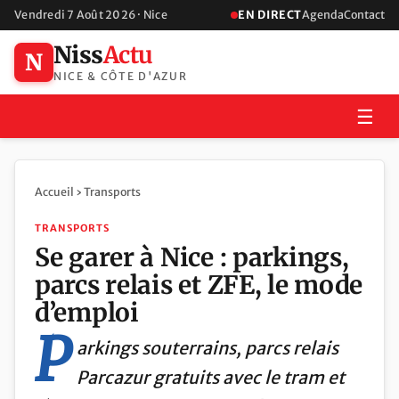
Vendredi 7 Août 2026 · Nice
EN DIRECT
Agenda
Contact
Niss
Actu
N
NICE & CÔTE D'AZUR
☰
Accueil
›
Transports
TRANSPORTS
Se garer à Nice : parkings,
parcs relais et ZFE, le mode
d’emploi
P
arkings souterrains, parcs relais
Parcazur gratuits avec le tram et