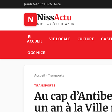
Jeudi 6 Août 2026 · Nice
Niss
Actu
N
NICE & CÔTE D'AZUR
VIE LOCALE
CULTURE
GAST
ACCUEIL
OGC NICE
Accueil
›
Transports
TRANSPORTS
Au cap d’Antibe
un an à la Vill