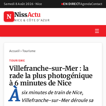
Samedi 8 Août 2026 · Nice
EN DIRECT
Agenda
Contact
Niss
Actu
N
NICE & CÔTE D'AZUR
☰
Accueil
›
Tourisme
TOURISME
Villefranche-sur-Mer : la
rade la plus photogénique
à 6 minutes de Nice
À
six minutes de train de Nice,
Villefranche-sur-Mer déroule sa