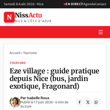
Samedi 8 Août 2026 · Nice
EN DIRECT
Agenda
Contact
Niss
Actu
N
NICE & CÔTE D'AZUR
☰
Accueil
›
Tourisme
TOURISME
Eze village : guide pratique
depuis Nice (bus, jardin
exotique, Fragonard)
Par Isabelle Roux
Publié le 17 juin 2026 · 4 min de
lecture