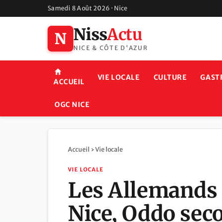
Samedi 8 Août 2026 · Nice
Niss
Actu
N
NICE & CÔTE D'AZUR
VIE LOCALE
CULTURE
GAST
ACCUEIL
OGC NICE
Accueil
›
Vie locale
VIE LOCALE
Les Allemands n
Nice, Oddo seco