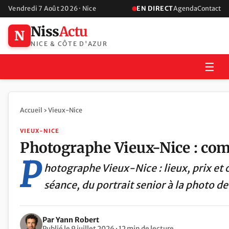
Vendredi 7 Août 2026 · Nice
EN DIRECT
Agenda
Contact
Niss
Actu
N
NICE & CÔTE D'AZUR
☰
Accueil
›
Vieux-Nice
VIEUX-NICE
Photographe Vieux-Nice : com
P
hotographe Vieux-Nice : lieux, prix et c
séance, du portrait senior à la photo de
Par Yann Robert
Publié le 9 juillet 2026 · 12 min de lecture