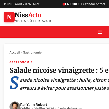
Jeudi 6 Août 2026 · Nice
EN DIRECT
Agenda
Contact
Niss
Actu
N
NICE & CÔTE D'AZUR
☰
Accueil
›
Gastronomie
GASTRONOMIE
Salade nicoise vinaigrette : 5 
S
alade nicoise vinaigrette : huile, citro
erreurs à éviter pour assaisonner juste 
Par Yann Robert
Publié le 2 juillet 2026 · 12 min de lecture