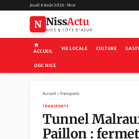
Jeudi 6 Août 2026 · Nice
Niss
Actu
N
NICE & CÔTE D'AZUR
VIE LOCALE
CULTURE
GAST
ACCUEIL
OGC NICE
Accueil
›
Transports
TRANSPORTS
Tunnel Malraux
Paillon : ferme