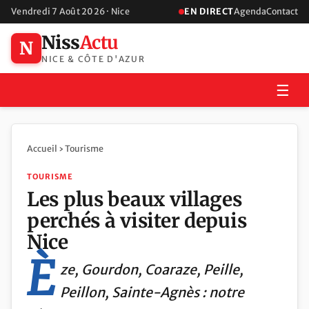
Vendredi 7 Août 2026 · Nice
EN DIRECT
Agenda
Contact
Niss
Actu
N
NICE & CÔTE D'AZUR
☰
Accueil
›
Tourisme
TOURISME
Les plus beaux villages
perchés à visiter depuis
Nice
È
ze, Gourdon, Coaraze, Peille,
Peillon, Sainte-Agnès : notre