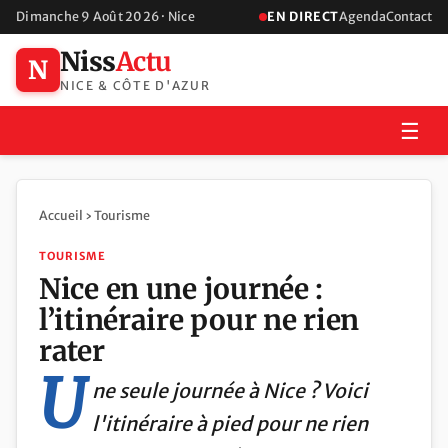
Dimanche 9 Août 2026 · Nice
EN DIRECT
Agenda
Contact
Niss
Actu
N
NICE & CÔTE D'AZUR
☰
Accueil
›
Tourisme
TOURISME
Nice en une journée :
l’itinéraire pour ne rien
rater
U
ne seule journée à Nice ? Voici
l'itinéraire à pied pour ne rien