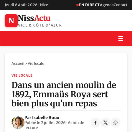
Jeudi 6 Août 2026 · Nice
EN DIRECT
Agenda
Contact
Niss
Actu
N
NICE & CÔTE D'AZUR
☰
Accueil
›
Vie locale
VIE LOCALE
Dans un ancien moulin de
1892, Emmaüs Roya sert
bien plus qu’un repas
Par Isabelle Roux
Publié le 2 juillet 2026 · 6 min de
lecture