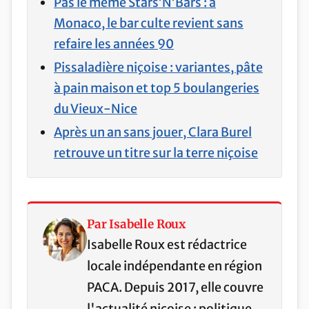
Pas le même Stars’N’Bars : à
Monaco, le bar culte revient sans
refaire les années 90
Pissaladière niçoise : variantes, pâte
à pain maison et top 5 boulangeries
du Vieux-Nice
Après un an sans jouer, Clara Burel
retrouve un titre sur la terre niçoise
Par Isabelle Roux
Isabelle Roux est rédactrice
locale indépendante en région
PACA. Depuis 2017, elle couvre
l'actualité niçoise : politique